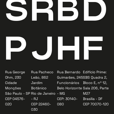
S
R
B
D
P
J
H
F
Rua George
Rua Pacheco
Rua Bernardo
Edifício Prime:
Ohm, 230
Leão, 862
Guimarães, 245
SBS Quadra 2,
Cidade
Jardim
Funcionários
Bloco E, nº 12,
Monções
Botânico
Belo Horizonte
Sala 206, Parte
São Paulo - SP
Rio de Janeiro
- MG
M27
CEP 04576-
- RJ
CEP: 30140-
Brasília - DF
020
CEP 22460-
080
CEP 70070-120
030