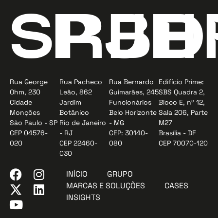
SP
RJ
BH
D
Rua George
Rua Pacheco
Rua Bernardo
Edifício Prime:
Ohm, 230
Leão, 862
Guimarães, 245
SBS Quadra 2,
Cidade
Jardim
Funcionários
Bloco E, nº 12,
Monções
Botânico
Belo Horizonte
Sala 206, Parte
São Paulo - SP
Rio de Janeiro
- MG
M27
CEP 04576-
- RJ
CEP: 30140-
Brasília - DF
020
CEP 22460-
080
CEP 70070-120
030
INÍCIO
GRUPO
MARCAS E SOLUÇÕES
CASES
INSIGHTS