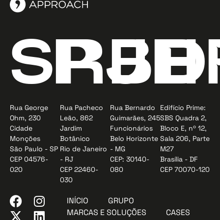
SP
RJ
BH
D
Rua George
Rua Pacheco
Rua Bernardo
Edifício Prime:
Ohm, 230
Leão, 862
Guimarães, 245
SBS Quadra 2,
Cidade
Jardim
Funcionários
Bloco E, nº 12,
Monções
Botânico
Belo Horizonte
Sala 206, Parte
São Paulo - SP
Rio de Janeiro
- MG
M27
CEP 04576-
- RJ
CEP: 30140-
Brasília - DF
020
CEP 22460-
080
CEP 70070-120
030
INÍCIO
GRUPO
MARCAS E SOLUÇÕES
CASES