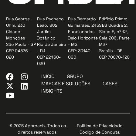
Rua George
Rua Pacheco
Rua Bernardo
Edifício Prime:
Ohm, 230
Leão, 862
Guimarães, 245
SBS Quadra 2,
Cidade
Jardim
Funcionários
Bloco E, nº 12,
Monções
Botânico
Belo Horizonte
Sala 206, Parte
São Paulo - SP
Rio de Janeiro
- MG
M27
CEP 04576-
- RJ
CEP: 30140-
Brasília - DF
020
CEP 22460-
080
CEP 70070-120
030
INÍCIO
GRUPO
MARCAS E SOLUÇÕES
CASES
INSIGHTS
© 2025 Approach. Todos os
Política de Privacidade
direitos reservados.
Código de Conduta