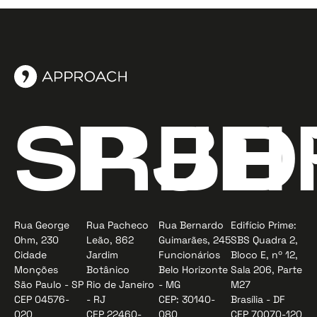
SP
RJ
BH
D
Rua George
Rua Pacheco
Rua Bernardo
Edifício Prime:
Ohm, 230
Leão, 862
Guimarães, 245
SBS Quadra 2,
Cidade
Jardim
Funcionários
Bloco E, nº 12,
Monções
Botânico
Belo Horizonte
Sala 206, Parte
São Paulo - SP
Rio de Janeiro
- MG
M27
CEP 04576-
- RJ
CEP: 30140-
Brasília - DF
020
CEP 22460-
080
CEP 70070-120