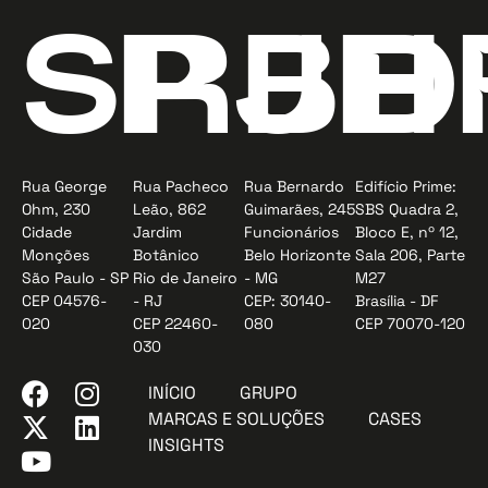
SP
RJ
BH
D
Rua George
Rua Pacheco
Rua Bernardo
Edifício Prime:
Ohm, 230
Leão, 862
Guimarães, 245
SBS Quadra 2,
Cidade
Jardim
Funcionários
Bloco E, nº 12,
Monções
Botânico
Belo Horizonte
Sala 206, Parte
São Paulo - SP
Rio de Janeiro
- MG
M27
CEP 04576-
- RJ
CEP: 30140-
Brasília - DF
020
CEP 22460-
080
CEP 70070-120
030
INÍCIO
GRUPO
MARCAS E SOLUÇÕES
CASES
INSIGHTS