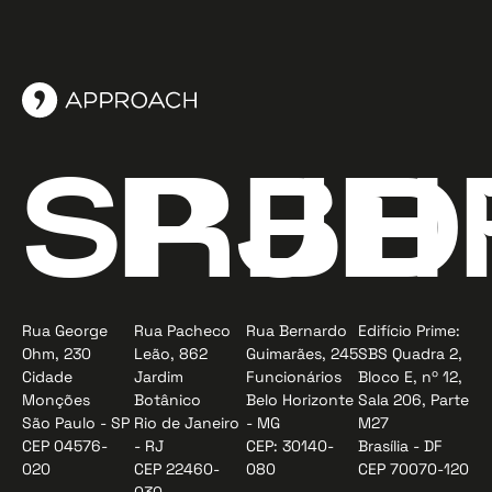
SP
RJ
BH
D
Rua George
Rua Pacheco
Rua Bernardo
Edifício Prime:
Ohm, 230
Leão, 862
Guimarães, 245
SBS Quadra 2,
Cidade
Jardim
Funcionários
Bloco E, nº 12,
Monções
Botânico
Belo Horizonte
Sala 206, Parte
São Paulo - SP
Rio de Janeiro
- MG
M27
CEP 04576-
- RJ
CEP: 30140-
Brasília - DF
020
CEP 22460-
080
CEP 70070-120