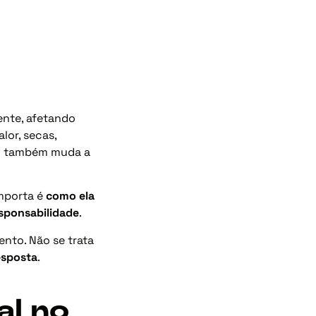
ente, afetando
lor, secas,
so também muda a
importa é
como ela
sponsabilidade
.
nto. Não se trata
resposta
.
al no