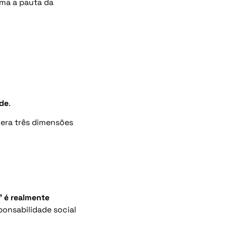
ima a pauta da
ade
.
era três dimensões
” é realmente
sponsabilidade social