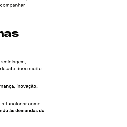
 acompanhar
mas
 reciclagem,
 debate ficou muito
rnança, inovação,
ou a funcionar como
dendo às demandas do