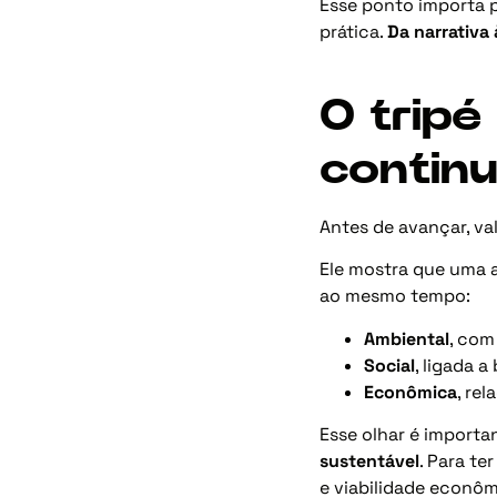
Esse ponto importa 
prática.
Da narrativa
O tripé
contin
Antes de avançar, va
Ele mostra que uma 
ao mesmo tempo:
Ambiental
, com
Social
, ligada 
Econômica
, re
Esse olhar é importa
sustentável
. Para te
e viabilidade econôm