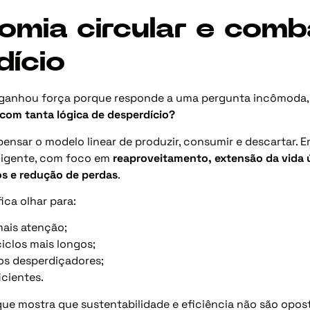
omia circular e comb
dício
 ganhou força porque responde a uma pergunta incômoda,
com tanta lógica de desperdício?
ensar o modelo linear de produzir, consumir e descartar. E
eligente, com foco em
reaproveitamento, extensão da vida út
os e redução de perdas
.
fica olhar para:
mais atenção;
iclos mais longos;
s desperdiçadores;
icientes.
ue mostra que sustentabilidade e eficiência não são oposta