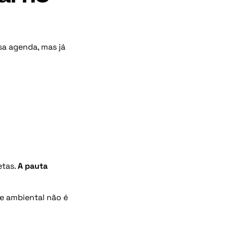
sa agenda, mas já
etas.
A pauta
e ambiental não é