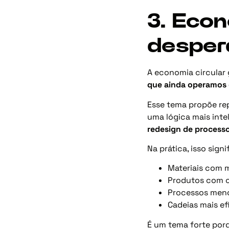
3. Econ
desper
A economia circular
que ainda operamos 
Esse tema propõe rep
uma lógica mais int
redesign de process
Na prática, isso signi
Materiais com 
Produtos com c
Processos meno
Cadeias mais ef
É um tema forte porq