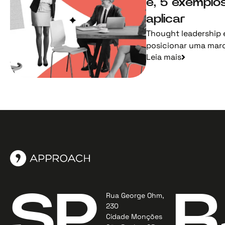
é, 5 exemplo
aplicar
Thought leadership é
posicionar uma marca
Leia mais
SP
R
Rua George Ohm,
230
Cidade Monções