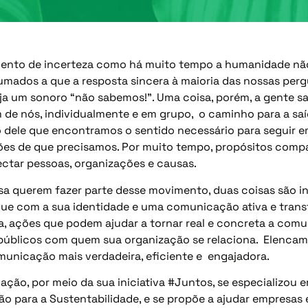
nto de incerteza como há muito tempo a humanidade não
ados a que a resposta sincera à maioria das nossas pergu
a um sonoro “não sabemos!”. Uma coisa, porém, a gente sa
de nós, individualmente e em grupo, o caminho para a saíd
o dele que encontramos o sentido necessário para seguir e
ões de que precisamos. Por muito tempo, propósitos compa
nectar pessoas, organizações e causas.
sa querem fazer parte desse movimento, duas coisas são i
gue com a sua identidade e uma comunicação ativa e trans
ia, ações que podem ajudar a tornar real e concreta a com
 públicos com quem sua organização se relaciona. Elencam
municação mais verdadeira, eficiente e engajadora.
ção, por meio da sua iniciativa #Juntos, se especializou
 para a Sustentabilidade, e se propõe a ajudar empresas 