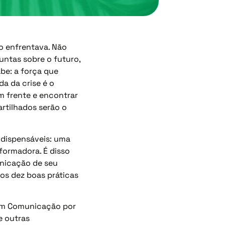
 enfrentava. Não
ntas sobre o futuro,
be: a força que
a da crise é o
m frente e encontrar
rtilhados serão o
ndispensáveis: uma
formadora. É disso
unicação de seu
os dez boas práticas
 em Comunicação por
e outras