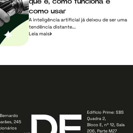
que é, como funciona e
como usar
A inteligência artificial já deixou de ser uma
tendência distante...
Leia mais
Edifício Prime: SBS
DF
Bernardo
Quadra 2,
arães, 245
Bloco E, nº 12, Sala
ionários
206, Parte M27