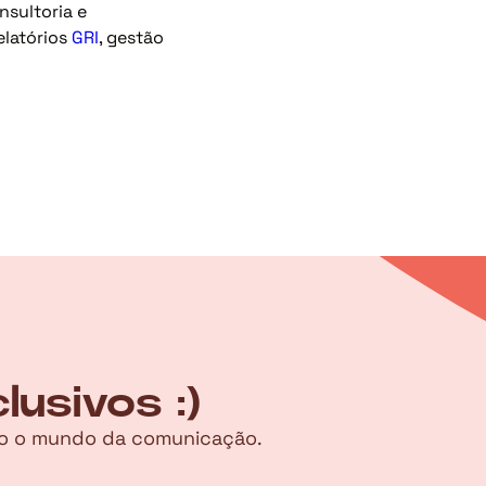
sultoria e
elatórios
GRI
, gestão
usivos :)
ndo o mundo da comunicação.