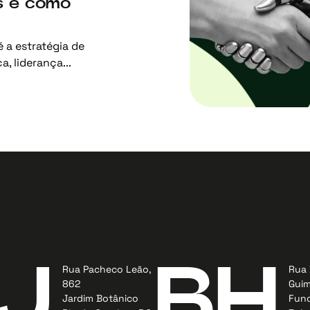
s e como
 a estratégia de
, liderança...
J
BH
Rua Pacheco Leão,
Rua 
862
Guim
Jardim Botânico
Func