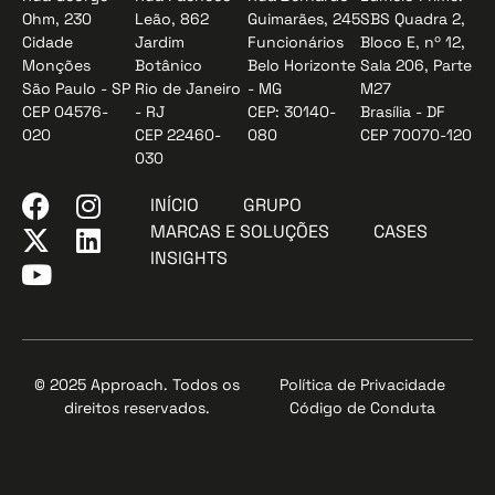
Ohm, 230
Leão, 862
Guimarães, 245
SBS Quadra 2,
Cidade
Jardim
Funcionários
Bloco E, nº 12,
Monções
Botânico
Belo Horizonte
Sala 206, Parte
São Paulo - SP
Rio de Janeiro
- MG
M27
CEP 04576-
- RJ
CEP: 30140-
Brasília - DF
020
CEP 22460-
080
CEP 70070-120
030
INÍCIO
GRUPO
MARCAS E SOLUÇÕES
CASES
INSIGHTS
© 2025 Approach. Todos os
Política de Privacidade
direitos reservados.
Código de Conduta