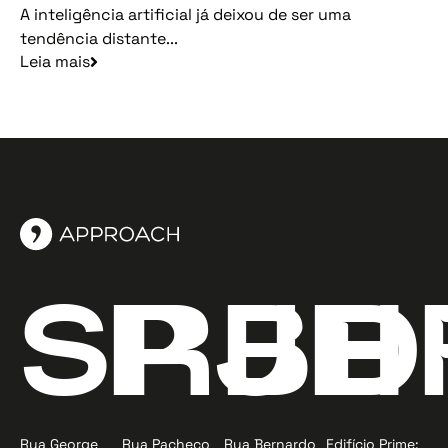
A inteligência artificial já deixou de ser uma
tendência distante...
Leia mais
SP
RJ
BH
D
Rua George
Rua Pacheco
Rua Bernardo
Edifício Prime: