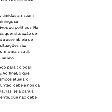
s tímidos arriscam
ainings se
os ou políticos. Na
ualquer situação de
a à assembleia de
 situações são
rma mais sutil,
 mundo.
aço para colocar
 Ao final, o que
empos atuais, o
 Então, cabe a nós da
vras, seja para a
nente, que não cabe