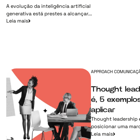
A evolução da inteligência artificial
generativa está prestes a alcançar...
Leia mais
APPROACH COMUNICAÇ
Thought lead
é, 5 exemplo
aplicar
Thought leadership é
posicionar uma marca
Leia mais