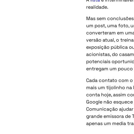
realidade.
Mas sem conclusões a
um post, uma foto, 
converteram em uma 
versão atual, o trei
exposição pública ou
acionistas, do casam
potenciais oportunid
entregam um pouco da
Cada contato com o p
mais um tijolinho na 
conta hoje, assim c
Google não esquece n
Comunicação ajudar a
grande emissora de 
apenas um media tra