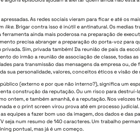
pressadas. As redes sociais vieram para ficar e até os mai
um
like.
Brigar contra isso é inútil e antinatural. Os medias tr
ferramenta ainda mais poderosa na preparação de executiv
namento precisa abranger a preparação do porta-voz para q
 privada. Sim, privada também! Da reunião de pais da escol
ento do irmão a reunião de associação de classe, todas as
ades para transmissão das mensagens da empresa ou, de fo
 sua personalidade, valores, conceitos éticos e visão de
úblico (externo e por que não interno?), significa um esp
lenta construção da reputação. Ou um risco para destruí-la.
omo ontem, e também amanhã, é a reputação. Nos velozes t
ada e o print screen virou prova até em processo judicial.
s equipes a fazer bom uso da imagem, dos dados e das pala
TV seja num resumo de 140 caracteres. Um trabalho perma
ining pontual, mas já é um começo.