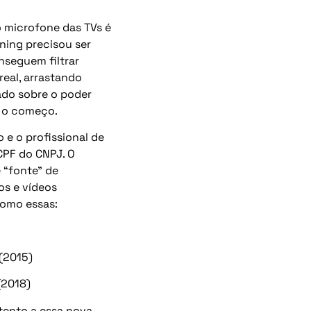
o microfone das TVs é
ining precisou ser
nseguem filtrar
eal, arrastando
ado sobre o poder
ó o começo.
 e o profissional de
CPF do CNPJ. O
 “fonte” de
os e vídeos
como essas:
 (2015)
(2018)
atento a essa nova