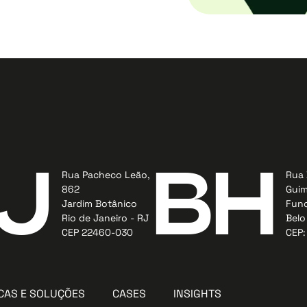
J
BH
Rua Pacheco Leão,
Rua 
862
Guim
Jardim Botânico
Func
Rio de Janeiro - RJ
Belo
CEP 22460-030
CEP:
CAS E SOLUÇÕES
CASES
INSIGHTS