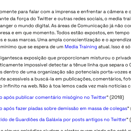
somente para falar com a imprensa e enfrentar a câmera e 
nte da força do Twitter e outras redes sociais, o media tra
anger o mundo digital. As áreas de Comunicação já não co
presa e em que momento. Todos estão expostos, em tempo r
es e suas marcas. Uma ampla conscientização e o aprendiz
o mínimo que se espera de um
Media Training
atual. Isso é s
 gigantesca exposição que proporcionam misturou o privado
aticamente impossível detectar a tênue linha que separa o 
s dentro de uma organização são potenciais porta-vozes e
te acessíveis a buscá-la em publicações, comentários, fot
 infinito na web. Não à toa lemos cada vez mais notícias 
o após publicar comentário misógino no Twitter
” (2018)
do após fazer piadas sobre demissão em massa de colegas
”
do de Guardiões da Galáxia por posts antigos no Twitter
” 
 e alguns episódios ajudam a alertar quem ainda não está 