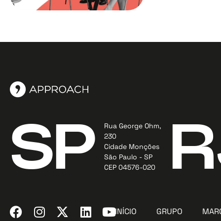
SP
R
Rua George Ohm,
230
Cidade Monções
São Paulo - SP
CEP 04576-020
INÍCIO
GRUPO
MAR