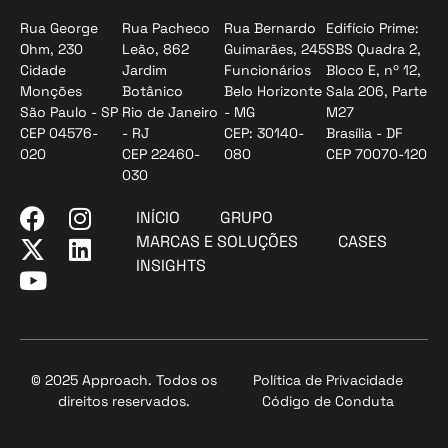
Rua George
Rua Pacheco
Rua Bernardo
Edifício Prime:
Ohm, 230
Leão, 862
Guimarães, 245
SBS Quadra 2,
Cidade
Jardim
Funcionários
Bloco E, nº 12,
Monções
Botânico
Belo Horizonte
Sala 206, Parte
São Paulo - SP
Rio de Janeiro
- MG
M27
CEP 04576-
- RJ
CEP: 30140-
Brasília - DF
020
CEP 22460-
080
CEP 70070-120
030
INÍCIO
GRUPO
MARCAS E SOLUÇÕES
CASES
INSIGHTS
© 2025 Approach. Todos os
Política de Privacidade
direitos reservados.
Código de Conduta