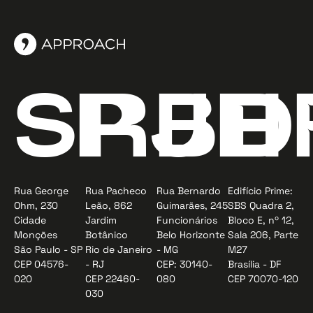
SP
RJ
BH
D
Rua George
Rua Pacheco
Rua Bernardo
Edifício Prime:
Ohm, 230
Leão, 862
Guimarães, 245
SBS Quadra 2,
Cidade
Jardim
Funcionários
Bloco E, nº 12,
Monções
Botânico
Belo Horizonte
Sala 206, Parte
São Paulo - SP
Rio de Janeiro
- MG
M27
CEP 04576-
- RJ
CEP: 30140-
Brasília - DF
020
CEP 22460-
080
CEP 70070-120
030