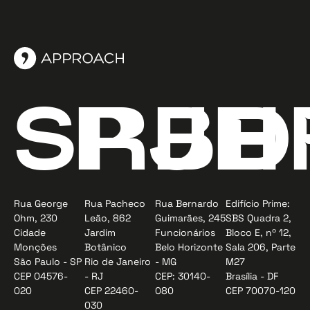
SP
RJ
BH
D
Rua George
Rua Pacheco
Rua Bernardo
Edifício Prime:
Ohm, 230
Leão, 862
Guimarães, 245
SBS Quadra 2,
Cidade
Jardim
Funcionários
Bloco E, nº 12,
Monções
Botânico
Belo Horizonte
Sala 206, Parte
São Paulo - SP
Rio de Janeiro
- MG
M27
CEP 04576-
- RJ
CEP: 30140-
Brasília - DF
020
CEP 22460-
080
CEP 70070-120
030