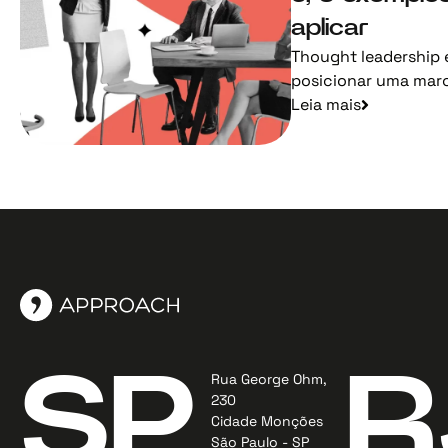
aplicar
Thought leadership é
posicionar uma marca
Leia mais
SP
R
Rua George Ohm,
230
Cidade Monções
São Paulo - SP