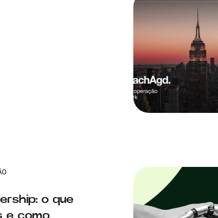
ÃO
ership: o que
s e como