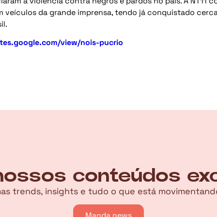
iaram a violência contra negros e pardos no país. A NT11 
veículos da grande imprensa, tendo já conquistado cerca
il.
sites.google.com/view/nois-pucrio
ossos conteúdos excl
imas trends, insights e tudo o que está movimenta
Manda news