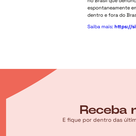
no Brasil que denunc
espontaneamente em 
dentro e fora do Bras
Saiba mais:
https://
Receba n
E fique por dentro das últ