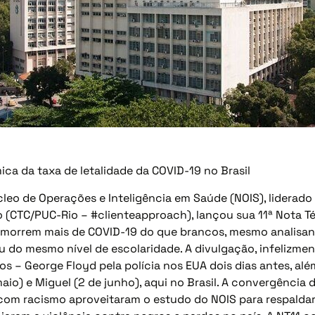
ca da taxa de letalidade da COVID-19 no Brasil
eo de Operações e Inteligência em Saúde (NOIS), liderado
o (CTC/PUC-Rio – #clienteapproach), lançou sua 11ª Nota 
 morrem mais de COVID-19 do que brancos, mesmo analisan
u do mesmo nível de escolaridade. A divulgação, infelizmen
os – George Floyd pela polícia nos EUA dois dias antes, a
maio) e Miguel (2 de junho), aqui no Brasil. A convergência
 com racismo aproveitaram o estudo do NOIS para respalda