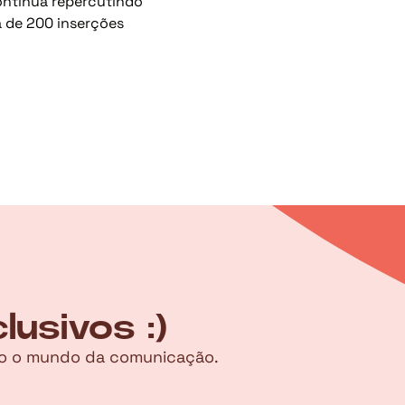
continua repercutindo
 de 200 inserções
usivos :)
ndo o mundo da comunicação.