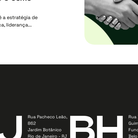
 a estratégia de
, liderança...
J
BH
Rua Pacheco Leão,
Rua 
862
Guim
Jardim Botânico
Func
Rio de Janeiro - RJ
Belo