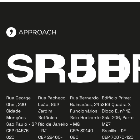
SP
RJ
BH
D
Rua George
Rua Pacheco
Rua Bernardo
Edifício Prime:
Ohm, 230
Leão, 862
Guimarães, 245
SBS Quadra 2,
Cidade
Jardim
Funcionários
Bloco E, nº 12,
Monções
Botânico
Belo Horizonte
Sala 206, Parte
São Paulo - SP
Rio de Janeiro
- MG
M27
CEP 04576-
- RJ
CEP: 30140-
Brasília - DF
020
CEP 22460-
080
CEP 70070-120