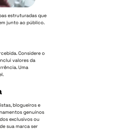
apas estruturadas que
m junto ao público.
rcebida. Considere o
nclui valores da
rrência. Uma
l.
a
istas, blogueiros e
ionamentos genuínos
dos exclusivos ou
 de sua marca ser