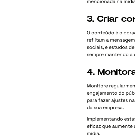
mencionada na mídia
3. Criar c
O conteúdo é o coraç
reflitam a mensagem d
sociais, e estudos d
sempre mantendo a e
4. Monitor
Monitore regularment
engajamento do públi
para fazer ajustes n
da sua empresa.
Implementando estas
eficaz que aumente a
mídia.