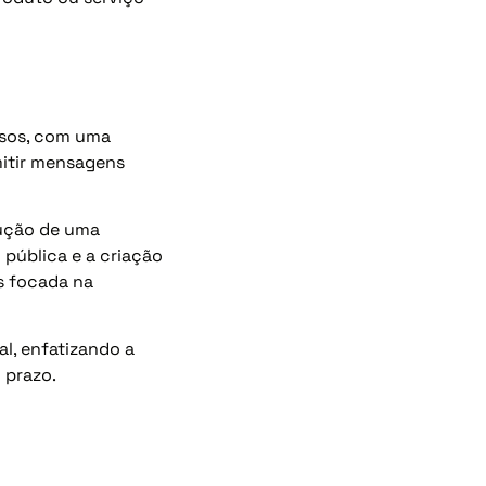
essos, com uma
mitir mensagens
rução de uma
 pública e a criação
s focada na
l, enfatizando a
 prazo.