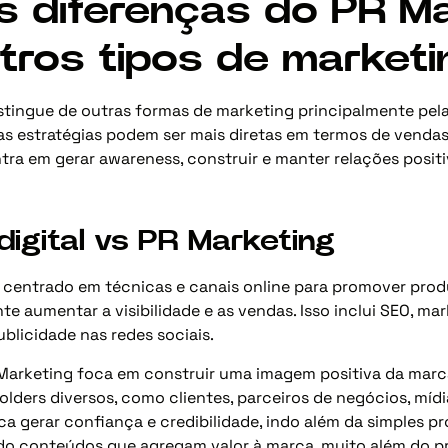
s diferenças do PR M
tros tipos de marketi
istingue de outras formas de marketing principalmente pe
s estratégias podem ser mais diretas em termos de vendas 
ra em gerar awareness, construir e manter relações posit
digital vs PR Marketing
é centrado em técnicas e canais online para promover prod
te aumentar a visibilidade e as vendas. Isso inclui SEO, ma
ublicidade nas redes sociais.
 Marketing foca em construir uma imagem positiva da marca
lders diversos, como clientes, parceiros de negócios, mídi
 gerar confiança e credibilidade, indo além da simples p
o conteúdos que agregam valor à marca, muito além do p