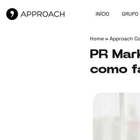
INÍCIO
GRUPO
Home
»
Approach C
PR Mark
como f