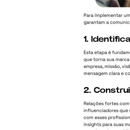
Para implementar uma
garantam a comunica
1. Identif
Esta etapa é fundame
que torna sua marca 
empresa, missão, vi
mensagem clara e con
2. Constru
Relações fortes com a
influenciadores que
com esses profissio
insights para suas m