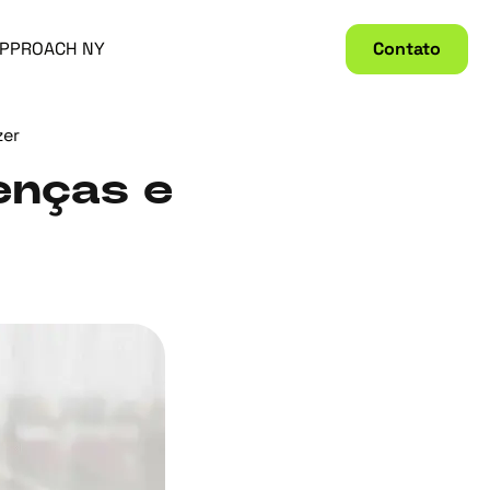
PPROACH NY
Contato
zer
renças e