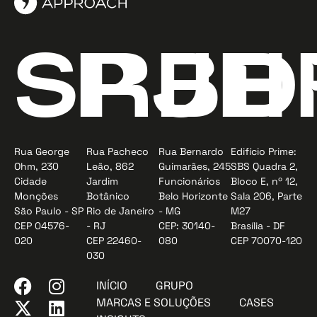
SP
RJ
BH
D
Rua George
Rua Pacheco
Rua Bernardo
Edifício Prime:
Ohm, 230
Leão, 862
Guimarães, 245
SBS Quadra 2,
Cidade
Jardim
Funcionários
Bloco E, nº 12,
Monções
Botânico
Belo Horizonte
Sala 206, Parte
São Paulo - SP
Rio de Janeiro
- MG
M27
CEP 04576-
- RJ
CEP: 30140-
Brasília - DF
020
CEP 22460-
080
CEP 70070-120
030
INÍCIO
GRUPO
MARCAS E SOLUÇÕES
CASES