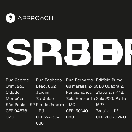
SP
RJ
BH
D
Rua George
Rua Pacheco
Rua Bernardo
Edifício Prime:
Ohm, 230
Leão, 862
Guimarães, 245
SBS Quadra 2,
Cidade
Jardim
Funcionários
Bloco E, nº 12,
Monções
Botânico
Belo Horizonte
Sala 206, Parte
São Paulo - SP
Rio de Janeiro
- MG
M27
CEP 04576-
- RJ
CEP: 30140-
Brasília - DF
020
CEP 22460-
080
CEP 70070-120
030